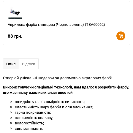
Акрилова фарба глянцева (Чорно-зелена) (TBA60062)
88 грн.
Опис
Відгуки
Створюй унікальні шедеври за допомогою акрилових фарб!
Використовуючи спеціальні технології, нам вдалося розробити фарбу,
що має низку важливих властивостей:
швидкість та рівномірність висихання;
еластичність шару фарби після висихання;
гарна покриваність;
насиченість кольору;
вологостійкість;
світлостійкість.