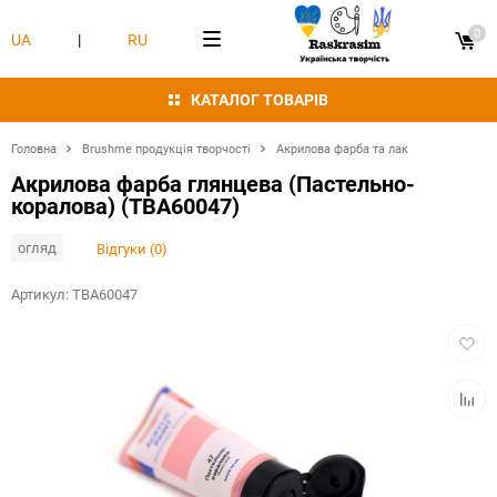
0
UA
|
RU
КАТАЛОГ ТОВАРІВ
Головна
Brushme продукція творчості
Акрилова фарба та лак
Акрилова фарба глянцева (Пастельно-
коралова) (TBA60047)
огляд
Відгуки (0)
Артикул:
TBA60047
Додат
в
обран
Додат
в
табли
порівн