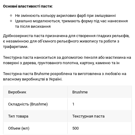
Основні властивості пасти:
Не змінюють кольору акрилових фарб при змішуванні
Ідеально моделюються, тримають форму під час нанесення
та після висихання
Дрібнозерниста паста призначена для створення гладких рельєфів,
є незамінною для об’ємного рельєфного живопису та роботи з
трафаретами.
Текстурна паста наноситься за допомогою пензля або мастихина на
поверхні з дерева, грунтованого полотна, картону, каменю та ін
Текстурна паста Bruhsme розроблена та виготовлена з любов'ю на
власному виробництві в Україні.
Виробник
Brushme
Складність (Brushme)
1
Тип товара
Текстурная паста
Объем (мл)
500