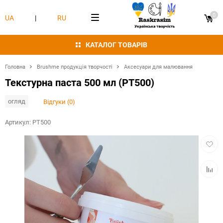
0
UA
|
RU
КАТАЛОГ ТОВАРІВ
Головна
Brushme продукція творчості
Аксесуари для малювання
Текстурна паста 500 мл (PT500)
огляд
Відгуки (0)
Артикул:
PT500
Додат
в
обран
Додат
в
табли
порівн