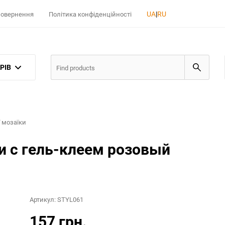
UA
|
RU
 повернення
Політика конфіденційності
РІВ
 мозаїки
и с гель-клеем розовый
Артикул:
STYL061
157 грн.