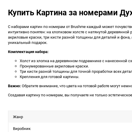
Купить Картина за номерами Дух
С наборами картин по номерам от Brushme каждый может почувство
интуитивно понятен: на хлопковом холсте с натянутой деревянно
акриловые краски, три кисти разной толщины для деталей и фона,
уникальный подарок.
Комплектация набора:
Холст из хлопка на деревянном подрамнике с нанесенной с
Пронумерованные акриловые краски.
Три кисти разной толщины для точной проработки всех дета
Крепления для готовой картины.
Важно:
Обратите внимание, что цвета на готовой работе могут немн
Создавая картину по номерам, вы получаете не только эстетическое
Жанр
Виробник