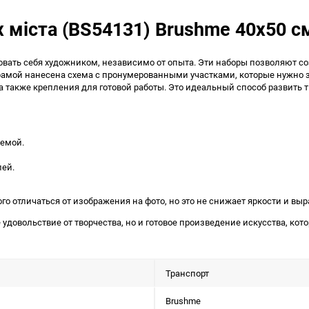
 міста (BS54131) Brushme 40x50 с
вать себя художником, независимо от опыта. Эти наборы позволяют со
й рамой нанесена схема с пронумерованными участками, которые нужно
 а также крепления для готовой работы. Это идеальный способ развить
хемой.
лей.
ого отличаться от изображения на фото, но это не снижает яркости и в
 удовольствие от творчества, но и готовое произведение искусства, ко
Транспорт
Brushme