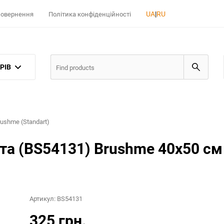
UA
|
RU
 повернення
Політика конфіденційності
РІВ
ushme (Standart)
та (BS54131) Brushme 40x50 см
Артикул:
BS54131
325 грн.