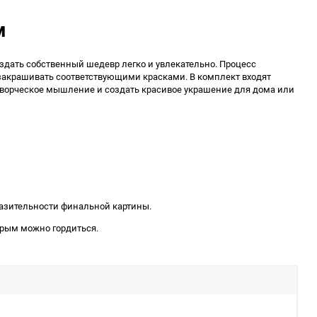
м
здать собственный шедевр легко и увлекательно. Процесс
 закрашивать соответствующими красками. В комплект входят
 творческое мышление и создать красивое украшение для дома или
ыразительности финальной картины.
торым можно гордиться.