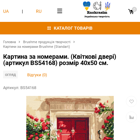
0
UA
|
RU
КАТАЛОГ ТОВАРІВ
Головна
Brushme продукція творчості
Картини за номерами Brushme (Standart)
Картина за номерами. (Квіткові двері)
(артикул BS54168) розмір 40x50 см.
огляд
Відгуки (0)
Артикул:
BS54168
Додат
в
обран
Додат
в
табли
порівн