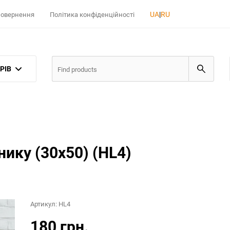
UA
|
RU
 повернення
Політика конфіденційності
РІВ
нику (30x50) (HL4)
Артикул:
HL4
180 грн.