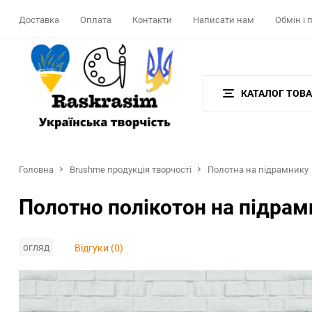
Доставка
Оплата
Контакти
Написати нам
Обмін і
КАТАЛОГ ТОВА
Головна
Brushme продукція творчості
Полотна на підрамнику
Полотно полікотон на підрам
огляд
Відгуки (0)