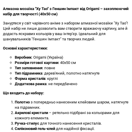
Алмазна мозаїка "Ху Тао" з Геншин Імпакт від Origami – захоплюючий
набір для творчості (40x50 см)
Зануртеся у світ чарівного аніме з набором алмазної мозаїки "Ху Тао"!
Цей набір не лише дозволить вам створити вражаючу картину, але й
додасть яскравих кольорів у ваш інтер'єр. Ідеальний для
шанувальників "Геншин Імпакт" та творчих людей.
Основні характеристики:
Виробник
: Origami (Україна)
Розміри готової картини
: 40x50 см
Тип заповнення
: повне
Тип підрамника
: дерев'яний, полотно натягнуте
Форма кристалів
: круглі
Додаткова рамка
: не передбачено
Що входить до набору:
Полотно
з попередньо нанесеним клейовим шаром, натягнуте
на підрамник.
Акрилові кристали
– ретельно підібрані за кольорами для
кожного елемента.
Ручка-стилус
для точного нанесення кристалів.
Силіконовий гель-клей
для надійної фіксації.