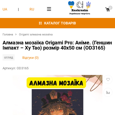
0
UA
|
RU
КАТАЛОГ ТОВАРІВ
Головна
Origami алмазна мозаїка
Алмазна мозаїка Origami Pro: Аніме. (Геншин
Імпакт – Ху Тао) розмір 40x50 см (OD3165)
огляд
Відгуки (0)
Артикул:
OD3165
Додат
в
обран
Додат
в
табли
порівн