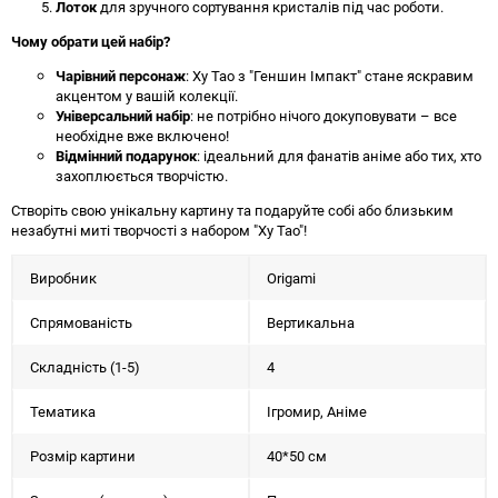
Лоток
для зручного сортування кристалів під час роботи.
Чому обрати цей набір?
Чарівний персонаж
: Ху Тао з "Геншин Імпакт" стане яскравим
акцентом у вашій колекції.
Універсальний набір
: не потрібно нічого докуповувати – все
необхідне вже включено!
Відмінний подарунок
: ідеальний для фанатів аніме або тих, хто
захоплюється творчістю.
Створіть свою унікальну картину та подаруйте собі або близьким
незабутні миті творчості з набором "Ху Тао"!
Виробник
Origami
Спрямованість
Вертикальна
Складність (1-5)
4
Тематика
Ігромир, Аніме
Розмір картини
40*50 см