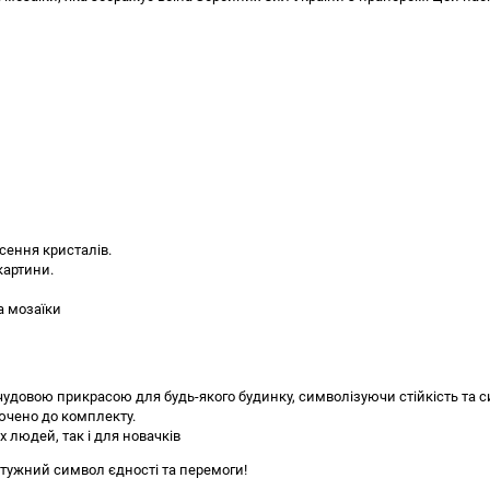
сення кристалів.
картини.
а мозаїки
чудовою прикрасою для будь-якого будинку, символізуючи стійкість та с
лючено до комплекту.
х людей, так і для новачків
потужний символ єдності та перемоги!