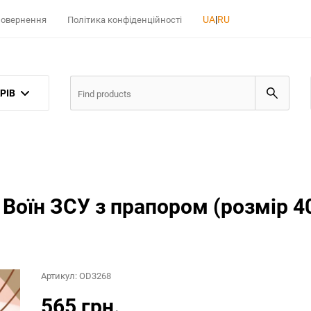
UA
|
RU
 повернення
Політика конфіденційності
РІВ
 Воїн ЗСУ з прапором (розмір 4
Артикул:
OD3268
565 грн.