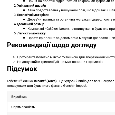
Принт на полотні відрізняється яскравими фарбами та 
Унікальний дизайн
Аяка представлена у вишуканій позі, що відбиває її шл
Екологічні матеріали
Дерев'яні планки та органічна мотузка підкреслюють на
Ідеальний розмір
Компактні 40x80 см ідеально впишуться в будь-яке пр
Легкість монтажу
Просте кріплення за допомогою мотузки дозволяє шви
Рекомендації щодо догляду
Протирайте полотно м'якою тканиною для збереження чистоти
Не допускайте тривалої дії прямих сонячних променів.
Підсумок
Гобелен
"Геншин Імпакт" (Аяка)
- Це чудовий вибір для всіх шанувал
подарунком для будь-якого фаната Genshin Impact.
Виробник
Спрямованість