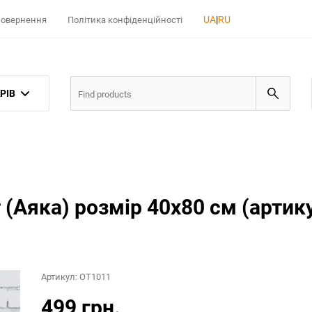
UA
|
RU
 повернення
Політика конфіденційності
РІВ
 (Аяка) розмір 40x80 см (артик
Артикул:
OT1011
499 грн.