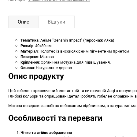
Опис
Відгуки
Тематика
: Аніме "Genshin Impact" (персонаж Аяка)
Розмір
: 40x80 см
Матеріал
: Полотно із високоякісним пігментним принтом.
Поверхня
: Матова
Кріплення
: Органічна мотузка для підвішування.
Основа
: Натуральне дерево
Опис продукту
Цей гобелен присвячений елегантній та витонченій Аяці з популярн
Глибокі кольори та опрацьовані деталі роблять гобелен справжнім 
Матова поверхня запобігає небажаним відблискам, а натуральні мате
Особливості та переваги
Чітке та стійке зображення