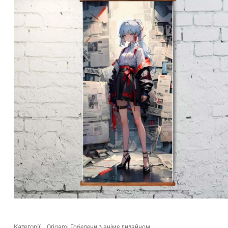
Категорії:
Origami Гобелени з аніме дизайном