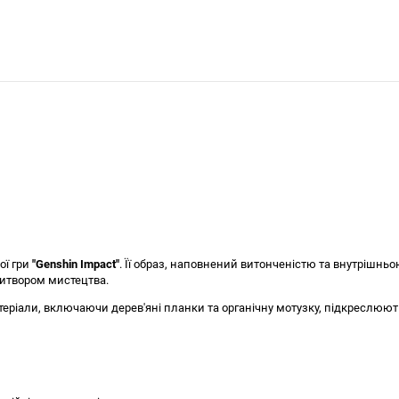
ої гри
"Genshin Impact"
. Її образ, наповнений витонченістю та внутрішнь
витвором мистецтва.
ріали, включаючи дерев'яні планки та органічну мотузку, підкреслюють 