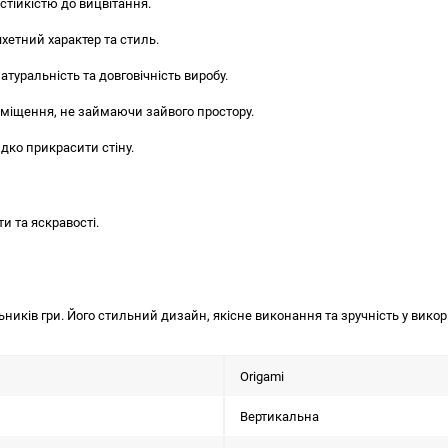
стійкістю до вицвітання.
яхетний характер та стиль.
туральність та довговічність виробу.
иміщення, не займаючи зайвого простору.
дко прикрасити стіну.
 та яскравості.
ьників гри. Його стильний дизайн, якісне виконання та зручність у вико
Origami
Вертикальна