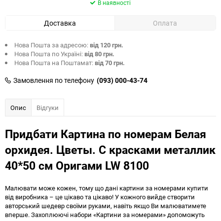
В наявності
Доставка
Оплата
Нова Пошта за адресою:
від 120 грн.
Нова Пошта по Україні:
від 80 грн.
Нова Пошта на Поштамат:
від 70 грн.
Замовлення по телефону
(093) 000-43-74
Опис
Відгуки
Придбати Картина по номерам Белая
орхидея. Цветы. С красками металлик
40*50 см Оригами LW 8100
Малювати може кожен, тому що дані картини за номерами купити
від виробника – це цікаво та цікаво! У кожного вийде створити
авторський шедевр своїми руками, навіть якщо Ви малюватимете
вперше. Захоплюючі набори «Картини за номерами» допоможуть