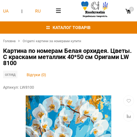
0
UA
|
RU
КАТАЛОГ ТОВАРІВ
Головна
Origami картини за номерами купити
Картина по номерам Белая орхидея. Цветы.
С красками металлик 40*50 см Оригами LW
8100
огляд
Відгуки (0)
Артикул:
LW8100
Додат
в
обран
Додат
в
табли
порівн