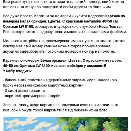
Вам розвинути творчість та створити власний шедевр, який можна
повісити на стіну або подарувати своїм друзям та близьким.
Все дуже просто! Картини за номерами купити недорого
Картина по
номерам Белая орхидея. Цветы. С красками металлик 40*50 см
Оригами LW 8100
,
отримуєте її кур'єрською службою
«Нова Пошта»
,
Розпаковує і можна відразу почати малювати акриловими фарбами.
Малювати потрібно по пронумерованим контурам на полотні, кожен
контур має свій номер (так-же кожна фарба пронумерована),
акуратно зафарбовуйте потрібним номером контур на полотні.
Картина по номерам Белая орхидея. Цветы. С красками металлик
40*50 см Оригами LW 8100 має все необхідне у комплекті!
У набір входить:
- бавовняний полотно на дерев'яному підрамнику з нанесеною
пронумерованій схемою майбутньої картини
- 3 кисті різної товщини
- акрилові пронумеровані фарби
Зверніть увагу, якщо картини за номерами купити в магазині, то
кольори можуть трохи відрізнятися від показаних на фото.