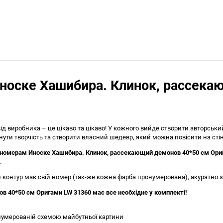
носке Хашибира. Клинок, рассека
д виробника – це цікаво та цікаво! У кожного вийде створити авторськ
и творчість та створити власний шедевр, який можна повісити на стін
 номерам Иноске Хашибира. Клинок, рассекающий демонов 40*50 см Ори
.
контур має свій номер (так-же кожна фарба пронумерована), акуратно з
 40*50 см Оригами LW 31360 має все необхідне у комплекті!
нумерованій схемою майбутньої картини