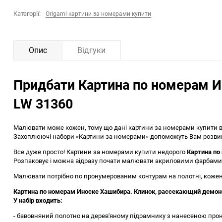
Категорії:
Origami картини за номерами купити
Опис
Відгуки
Придбати Картина по номерам И
LW 31360
Малювати може кожен, тому що дані картини за номерами купити ві
Захоплюючі набори «Картини за номерами» допоможуть Вам розвинут
Все дуже просто! Картини за номерами купити недорого
Картина по
Розпаковує і можна відразу почати малювати акриловими фарбами
Малювати потрібно по пронумерованим контурам на полотні, кожен 
Картина по номерам Иноске Хашибира. Клинок, рассекающий демонов
У набір входить:
- бавовняний полотно на дерев'яному підрамнику з нанесеною про