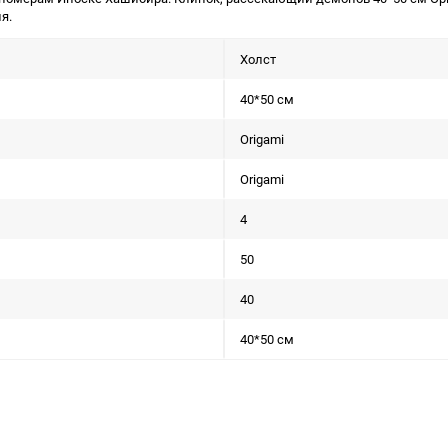
я.
Холст
40*50 см
Origami
Origami
4
50
40
40*50 см