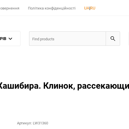
UA
|
RU
 повернення
Політика конфіденційності
РІВ
Хашибира. Клинок, рассекающи
Артикул:
LW31360