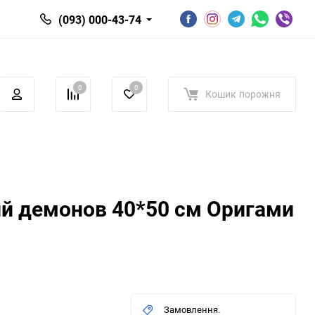
(093) 000-43-74
0
0
Кошик
порожня
й демонов 40*50 см Оригами
Замовлення.