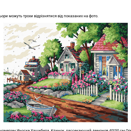
ьори можуть трохи відрізнятися від показаних на фото.
 номерам Иноске Хашибира. Клинок, рассекающий демонов 40*50 см Ор