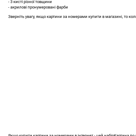
- 3 кисті різної товщини
- акрилові пронумеровані фарби
Зверніть увагу, якщо картини за номерами купити в магазині, то кол
Якщо купити картини за номерами в інтернет - цей набір
Картина по