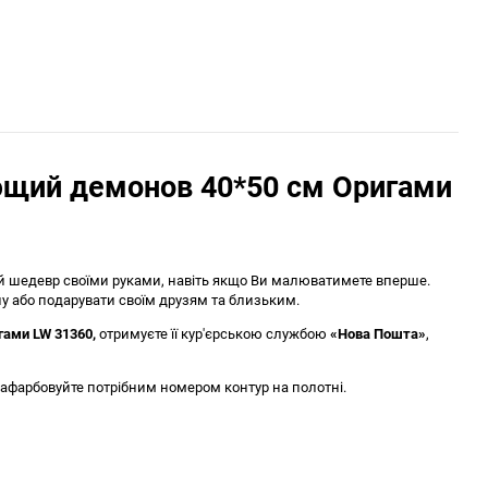
ющий демонов 40*50 см Оригами
ий шедевр своїми руками, навіть якщо Ви малюватимете вперше.
у або подарувати своїм друзям та близьким.
гами LW 31360
,
отримуєте її кур'єрською службою
«Нова Пошта»
,
афарбовуйте потрібним номером контур на полотні.