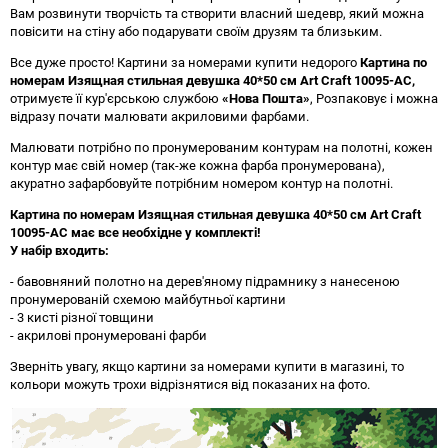
Вам розвинути творчість та створити власний шедевр, який можна
повісити на стіну або подарувати своїм друзям та близьким.
Все дуже просто! Картини за номерами купити недорого
Картина по
номерам Изящная стильная девушка 40*50 см Art Craft 10095-AC
,
отримуєте її кур'єрською службою
«Нова Пошта»
, Розпаковує і можна
відразу почати малювати акриловими фарбами.
Малювати потрібно по пронумерованим контурам на полотні, кожен
контур має свій номер (так-же кожна фарба пронумерована),
акуратно зафарбовуйте потрібним номером контур на полотні.
Картина по номерам Изящная стильная девушка 40*50 см Art Craft
10095-AC має все необхідне у комплекті!
У набір входить:
- бавовняний полотно на дерев'яному підрамнику з нанесеною
пронумерованій схемою майбутньої картини
- 3 кисті різної товщини
- акрилові пронумеровані фарби
Зверніть увагу, якщо картини за номерами купити в магазині, то
кольори можуть трохи відрізнятися від показаних на фото.