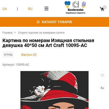
0
UA
|
RU
КАТАЛОГ ТОВАРІВ
Головна
Origami картини за номерами купити
Картина по номерам Изящная стильная
девушка 40*50 см Art Craft 10095-AC
огляд
Відгуки (0)
Артикул:
10095-AC
Додат
в
обран
Додат
в
табли
порівн