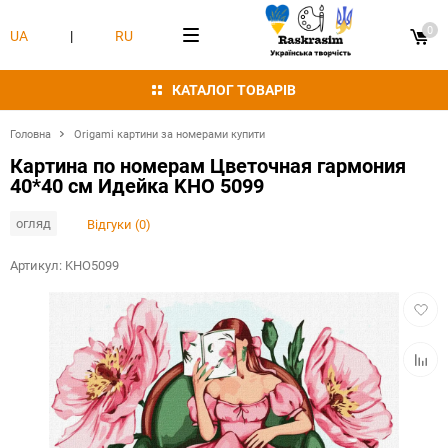
0
UA
|
RU
КАТАЛОГ ТОВАРІВ
Головна
Origami картини за номерами купити
Картина по номерам Цветочная гармония
40*40 см Идейка KHO 5099
огляд
Відгуки (0)
Артикул:
KHO5099
Додат
в
обран
Додат
в
табли
порівн