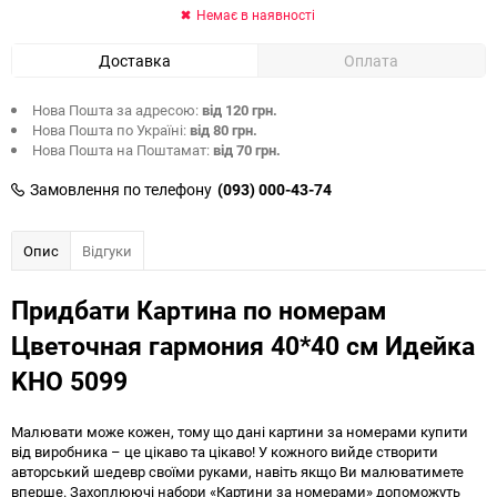
Немає в наявності
Доставка
Оплата
Нова Пошта за адресою:
від 120 грн.
Нова Пошта по Україні:
від 80 грн.
Нова Пошта на Поштамат:
від 70 грн.
Замовлення по телефону
(093) 000-43-74
Опис
Відгуки
Придбати Картина по номерам
Цветочная гармония 40*40 см Идейка
KHO 5099
Малювати може кожен, тому що дані картини за номерами купити
від виробника – це цікаво та цікаво! У кожного вийде створити
авторський шедевр своїми руками, навіть якщо Ви малюватимете
вперше. Захоплюючі набори «Картини за номерами» допоможуть