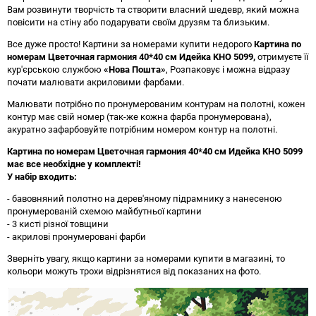
Вам розвинути творчість та створити власний шедевр, який можна
повісити на стіну або подарувати своїм друзям та близьким.
Все дуже просто! Картини за номерами купити недорого
Картина по
номерам Цветочная гармония 40*40 см Идейка KHO 5099
,
отримуєте її
кур'єрською службою
«Нова Пошта»
, Розпаковує і можна відразу
почати малювати акриловими фарбами.
Малювати потрібно по пронумерованим контурам на полотні, кожен
контур має свій номер (так-же кожна фарба пронумерована),
акуратно зафарбовуйте потрібним номером контур на полотні.
Картина по номерам Цветочная гармония 40*40 см Идейка KHO 5099
має все необхідне у комплекті!
У набір входить:
- бавовняний полотно на дерев'яному підрамнику з нанесеною
пронумерованій схемою майбутньої картини
- 3 кисті різної товщини
- акрилові пронумеровані фарби
Зверніть увагу, якщо картини за номерами купити в магазині, то
кольори можуть трохи відрізнятися від показаних на фото.