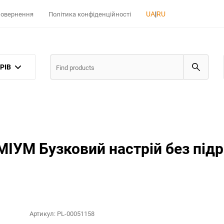
UA
|
RU
 повернення
Політика конфіденційності
РІВ
МІУМ Бузковий настрій без під
Артикул:
PL-00051158