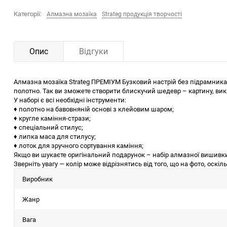
Категорії:
Алмазна мозаїка
Strateg продукція творчості
Опис
Відгуки
Алмазна мозаїка Strateg ПРЕМІУМ Бузковий настрій без підрамника
полотно. Так ви зможете створити блискучий шедевр – картину, ви
У наборі є всі необхідні інструменти:
♦ полотно на бавовняній основі з клейовим шаром;
♦ кругле каміння-стрази;
♦ спеціальний стилус;
♦ липка маса для стилусу;
♦ лоток для зручного сортування каміння;
Якщо ви шукаєте оригінальний подарунок – набір алмазної вишивки в
Зверніть увагу — колір може відрізнятись від того, що на фото, оскі
Виробник
Жанр
Вага