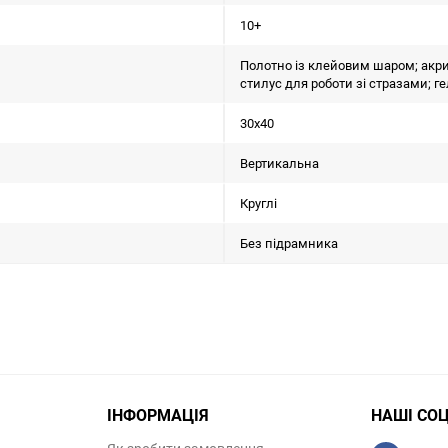
10+
Полотно із клейовим шаром; акри
стилус для роботи зі стразами; ге
30х40
Вертикальна
Круглі
Без підрамника
ІНФОРМАЦІЯ
НАШІ СО