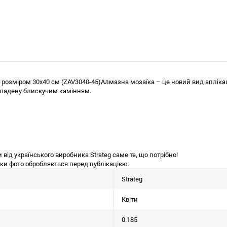
 розміром 30х40 см (ZAV3040-45)Алмазна мозаїка – це новий вид апліка
кладену блискучим камінням.
ід українського виробника Strateg саме те, що потрібно!
льки фото обробляється перед публікацією.
Strateg
Квіти
0.185