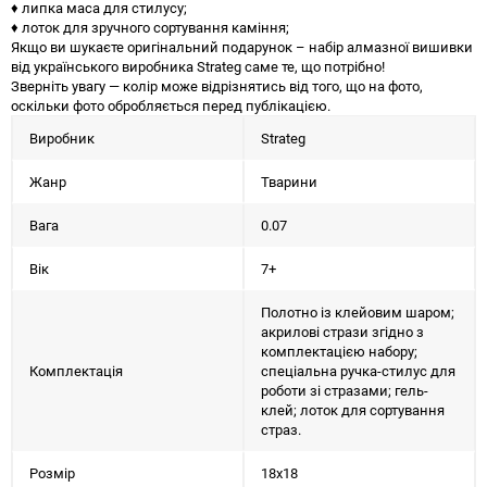
♦ липка маса для стилусу;
♦ лоток для зручного сортування каміння;
Якщо ви шукаєте оригінальний подарунок – набір алмазної вишивки
від українського виробника Strateg саме те, що потрібно!
Зверніть увагу — колір може відрізнятись від того, що на фото,
оскільки фото обробляється перед публікацією.
Виробник
Strateg
Жанр
Тварини
Вага
0.07
Вік
7+
Полотно із клейовим шаром;
акрилові стрази згідно з
комплектацією набору;
Комплектація
спеціальна ручка-стилус для
роботи зі стразами; гель-
клей; лоток для сортування
страз.
Розмір
18х18