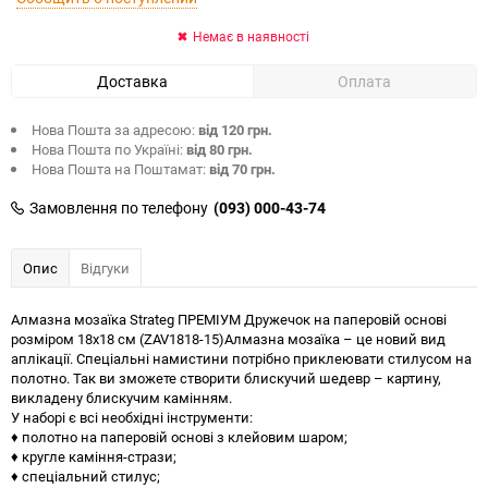
Немає в наявності
Доставка
Оплата
Нова Пошта за адресою:
від 120 грн.
Нова Пошта по Україні:
від 80 грн.
Нова Пошта на Поштамат:
від 70 грн.
Замовлення по телефону
(093) 000-43-74
Опис
Відгуки
Алмазна мозаїка Strateg ПРЕМІУМ Дружечок на паперовій основі
розміром 18х18 см (ZAV1818-15)Алмазна мозаїка – це новий вид
аплікації. Спеціальні намистини потрібно приклеювати стилусом на
полотно. Так ви зможете створити блискучий шедевр – картину,
викладену блискучим камінням.
У наборі є всі необхідні інструменти:
♦ полотно на паперовій основі з клейовим шаром;
♦ кругле каміння-стрази;
♦ спеціальний стилус;