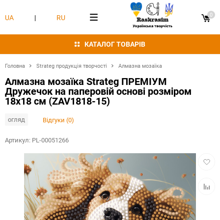
0
UA
|
RU
КАТАЛОГ ТОВАРІВ
Головна
Strateg продукція творчості
Алмазна мозаїка
Алмазна мозаїка Strateg ПРЕМІУМ
Дружечок на паперовій основі розміром
18х18 см (ZAV1818-15)
огляд
Відгуки (0)
Артикул:
PL-00051266
Додат
в
обран
Додат
в
табли
порівн