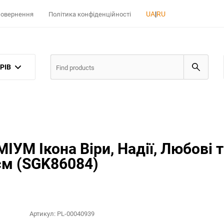
UA
|
RU
 повернення
Політика конфіденційності
РІВ
УМ Ікона Віри, Надії, Любові та
см (SGK86084)
Артикул:
PL-00040939