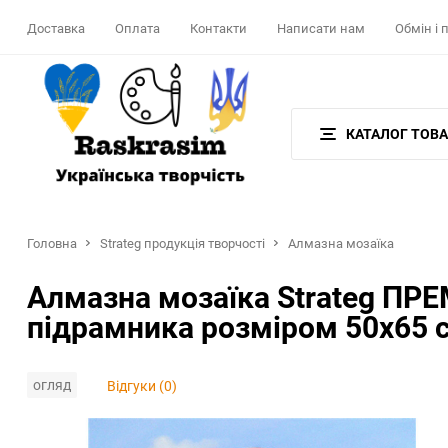
Доставка
Оплата
Контакти
Написати нам
Обмін і
КАТАЛОГ ТОВА
Головна
Strateg продукція творчості
Алмазна мозаїка
Алмазна мозаїка Strateg ПРЕМІ
підрамника розміром 50х65 
огляд
Відгуки (0)