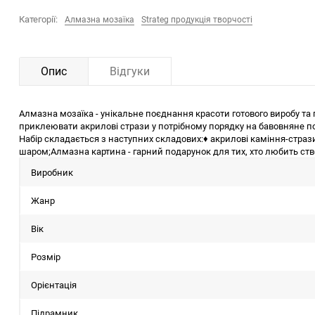
Категорії:
Алмазна мозаїка
Strateg продукція творчості
Опис
Відгуки
Алмазна мозаїка - унікальне поєднання красоти готового виробу т
приклеювати акрилові стрази у потрібному порядку на бавовняне по
Набір складається з наступних складових:♦ акрилові каміння-стрази
шаром;Алмазна картина - гарний подарунок для тих, хто любить ство
Виробник
Жанр
Вік
Розмір
Орієнтація
Підрамник