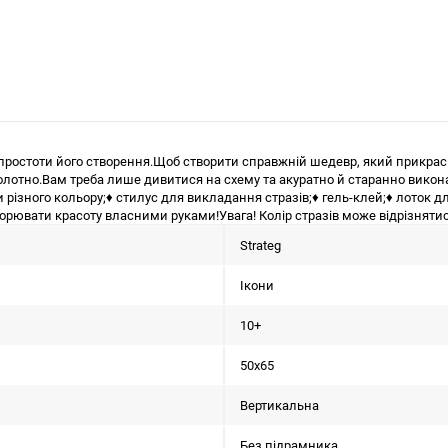
а простоти його створення.Щоб створити справжній шедевр, який прикра
лотно.Вам треба лише дивитися на схему та акуратно й старанно виконат
 різного кольору;♦ стилус для викладання стразів;♦ гель-клей;♦ лоток д
рювати красоту власними руками!Увага! Колір стразів може відрізнятися
Strateg
Ікони
10+
50х65
Вертикальна
Без підрамника