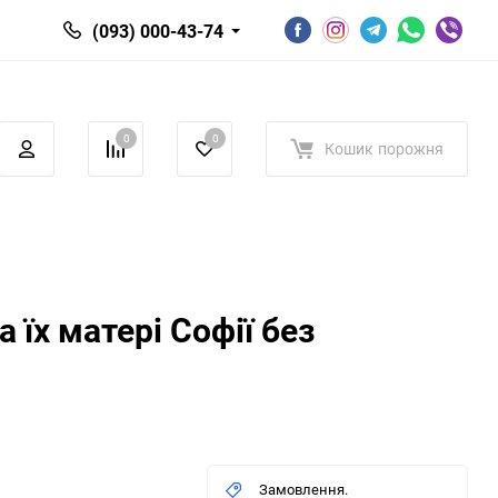
(093) 000-43-74
0
0
Кошик
порожня
 їх матері Софії без
Замовлення.