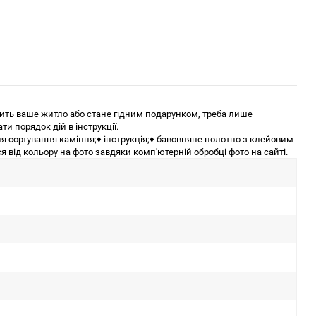
сить ваше житло або стане гідним подарунком, треба лише
и порядок дій в інструкції.
ля сортування каміння;♦ інструкція;♦ бавовняне полотно з клейовим
 від кольору на фото завдяки комп'ютерній обробці фото на сайті.