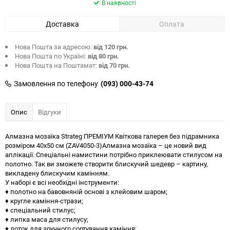
В наявності
Доставка
Оплата
Нова Пошта за адресою:
від 120 грн.
Нова Пошта по Україні:
від 80 грн.
Нова Пошта на Поштамат:
від 70 грн.
Замовлення по телефону
(093) 000-43-74
Опис
Відгуки
Алмазна мозаїка Strateg ПРЕМІУМ Квіткова галерея без підрамника
розміром 40х50 см (ZAV4050-3)Алмазна мозаїка – це новий вид
аплікації. Спеціальні намистини потрібно приклеювати стилусом на
полотно. Так ви зможете створити блискучий шедевр – картину,
викладену блискучим камінням.
У наборі є всі необхідні інструменти:
♦ полотно на бавовняній основі з клейовим шаром;
♦ кругле каміння-стрази;
♦ спеціальний стилус;
♦ липка маса для стилусу;
♦ лоток для зручного сортування каміння;