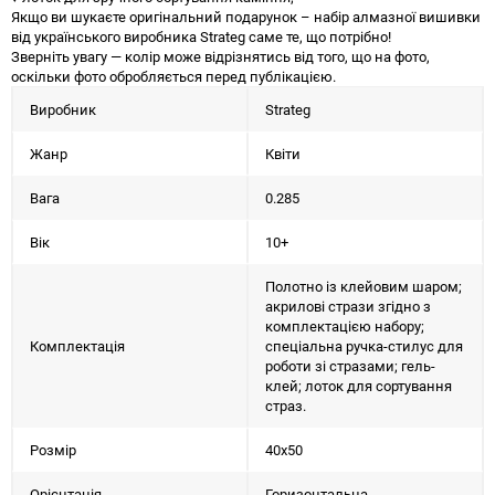
Якщо ви шукаєте оригінальний подарунок – набір алмазної вишивки
від українського виробника Strateg саме те, що потрібно!
Зверніть увагу — колір може відрізнятись від того, що на фото,
оскільки фото обробляється перед публікацією.
Виробник
Strateg
Жанр
Квіти
Вага
0.285
Вік
10+
Полотно із клейовим шаром;
акрилові стрази згідно з
комплектацією набору;
Комплектація
спеціальна ручка-стилус для
роботи зі стразами; гель-
клей; лоток для сортування
страз.
Розмір
40х50
Орієнтація
Горизонтальна