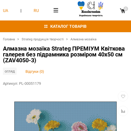
0
UA
|
RU
КАТАЛОГ ТОВАРІВ
Головна
Strateg продукція творчості
Алмазна мозаїка
Алмазна мозаїка Strateg ПРЕМІУМ Квіткова
галерея без підрамника розміром 40х50 см
(ZAV4050-3)
огляд
Відгуки (0)
Артикул:
PL-00051179
Додат
в
обран
Додат
в
табли
порівн