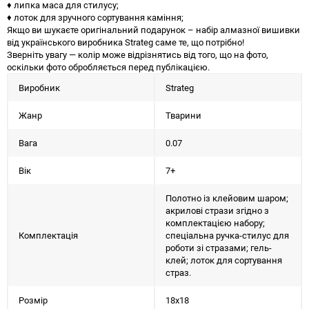
♦ липка маса для стилусу;
♦ лоток для зручного сортування каміння;
Якщо ви шукаєте оригінальний подарунок – набір алмазної вишивки
від українського виробника Strateg саме те, що потрібно!
Зверніть увагу — колір може відрізнятись від того, що на фото,
оскільки фото обробляється перед публікацією.
Виробник
Strateg
Жанр
Тварини
Вага
0.07
Вік
7+
Полотно із клейовим шаром;
акрилові стрази згідно з
комплектацією набору;
Комплектація
спеціальна ручка-стилус для
роботи зі стразами; гель-
клей; лоток для сортування
страз.
Розмір
18х18