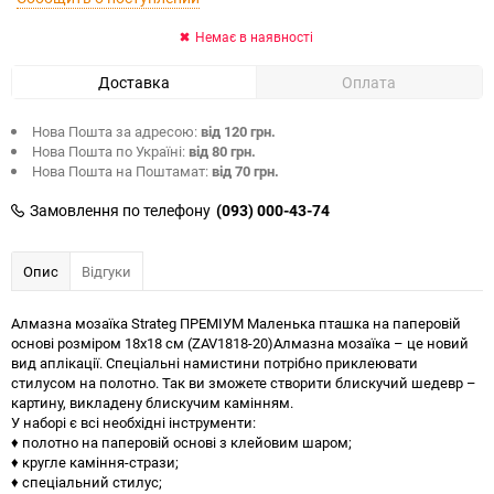
Немає в наявності
Доставка
Оплата
Нова Пошта за адресою:
від 120 грн.
Нова Пошта по Україні:
від 80 грн.
Нова Пошта на Поштамат:
від 70 грн.
Замовлення по телефону
(093) 000-43-74
Опис
Відгуки
Алмазна мозаїка Strateg ПРЕМІУМ Маленька пташка на паперовій
основі розміром 18х18 см (ZAV1818-20)Алмазна мозаїка – це новий
вид аплікації. Спеціальні намистини потрібно приклеювати
стилусом на полотно. Так ви зможете створити блискучий шедевр –
картину, викладену блискучим камінням.
У наборі є всі необхідні інструменти:
♦ полотно на паперовій основі з клейовим шаром;
♦ кругле каміння-стрази;
♦ спеціальний стилус;