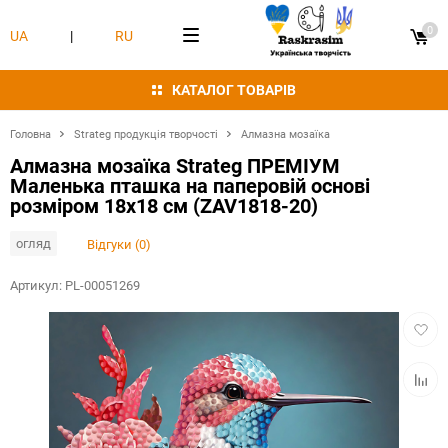
0
UA
|
RU
КАТАЛОГ ТОВАРІВ
Головна
Strateg продукція творчості
Алмазна мозаїка
Алмазна мозаїка Strateg ПРЕМІУМ
Маленька пташка на паперовій основі
розміром 18х18 см (ZAV1818-20)
огляд
Відгуки (0)
Артикул:
PL-00051269
Додат
в
обран
Додат
в
табли
порівн