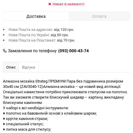
Немає в наявності
Доставка
Оплата
Нова Пошта за адресою:
від 120 грн.
Нова Пошта по Україні:
від 80 грн.
Нова Пошта на Поштамат:
від 70 грн.
Замовлення по телефону
(093) 000-43-74
Опис
Відгуки
Алмазна мозаїка Strateg ПРЕМІУМ Пара без підрамника розміром
30х40 см (ZAV3040-12)Алмазна мозаїка – це новий вид аплікації.
Спеціальні намистини потрібно приклеювати стилусом на полотно.
Так ви зможете створити блискучий шедевр – картину, викладену
блискучим камінням.
У наборі є всі необхідні інструменти:
♦ полотно на бавовняній основі з клейовим шаром;
♦ кругле каміння-стрази;
♦ спеціальний стилус;
♦ липка маса для стилусу;