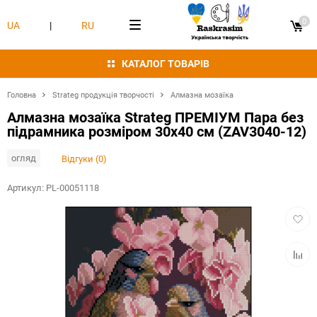
0
UA
|
RU
КАТАЛОГ ТОВАРІВ
Головна
Strateg продукція творчості
Алмазна мозаїка
Алмазна мозаїка Strateg ПРЕМІУМ Пара без
підрамника розміром 30х40 см (ZAV3040-12)
огляд
Відгуки (0)
Артикул:
PL-00051118
Додат
в
обран
Додат
в
табли
порівн