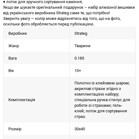
♦ лоток для зручного сортування каміння;
Якщо ви шукаєте оригінальний подарунок – набір алмазної вишивки
від українського виробника Strateg саме те, що потрібно!
Зверніть увагу — колір може відрізнятись від того, що на фото,
оскільки фото обробляється перед публікацією.
Виробник
Strateg
Жанр
Тварини
Вага
0.185
Вік
10+
Полотно із клейовим шаром;
акрилові стрази згідно з
комплектацією набору;
Комплектація
спеціальна ручка-стилус для
роботи зі стразами; гель-
клей; лоток для сортування
страз.
Розмір
30х40