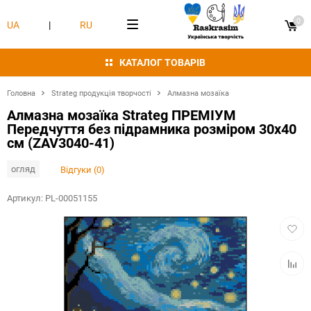
0
UA
|
RU
КАТАЛОГ ТОВАРІВ
Головна
Strateg продукція творчості
Алмазна мозаїка
Алмазна мозаїка Strateg ПРЕМІУМ
Передчуття без підрамника розміром 30х40
см (ZAV3040-41)
огляд
Відгуки (0)
Артикул:
PL-00051155
Додат
в
обран
Додат
в
табли
порівн