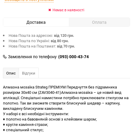
Немає в наявності
Доставка
Оплата
Нова Пошта за адресою:
від 120 грн.
Нова Пошта по Україні:
від 80 грн.
Нова Пошта на Поштамат:
від 70 грн.
Замовлення по телефону
(093) 000-43-74
Опис
Відгуки
Алмазна мозаїка Strateg ПРЕМІУМ Передчуття без підрамника
розміром 30х40 см (ZAV3040-41)Алмазна мозаїка – це новий вид
аплікації. Спеціальні намистини потрібно приклеювати стилусом на
полотно. Так ви зможете створити блискучий шедевр – картину,
викладену блискучим камінням.
У наборі є всі необхідні інструменти:
♦ полотно на бавовняній основі з клейовим шаром;
♦ кругле каміння-стрази;
♦ спеціальний стилус;