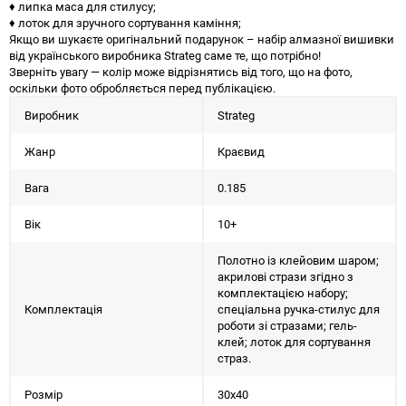
♦ липка маса для стилусу;
♦ лоток для зручного сортування каміння;
Якщо ви шукаєте оригінальний подарунок – набір алмазної вишивки
від українського виробника Strateg саме те, що потрібно!
Зверніть увагу — колір може відрізнятись від того, що на фото,
оскільки фото обробляється перед публікацією.
Виробник
Strateg
Жанр
Краєвид
Вага
0.185
Вік
10+
Полотно із клейовим шаром;
акрилові стрази згідно з
комплектацією набору;
Комплектація
спеціальна ручка-стилус для
роботи зі стразами; гель-
клей; лоток для сортування
страз.
Розмір
30х40