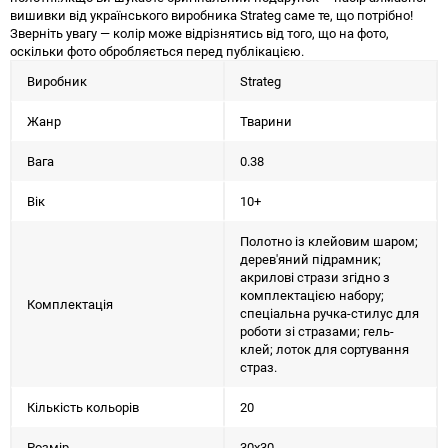
вишивки від українського виробника Strateg саме те, що потрібно!
Зверніть увагу — колір може відрізнятись від того, що на фото,
оскільки фото обробляється перед публікацією.
Виробник
Strateg
Жанр
Тварини
Вага
0.38
Вік
10+
Полотно із клейовим шаром;
дерев'яний підрамник;
акрилові стрази згідно з
комплектацією набору;
Комплектація
спеціальна ручка-стилус для
роботи зі стразами; гель-
клей; лоток для сортування
страз.
Кількість кольорів
20
Розмір
30х30