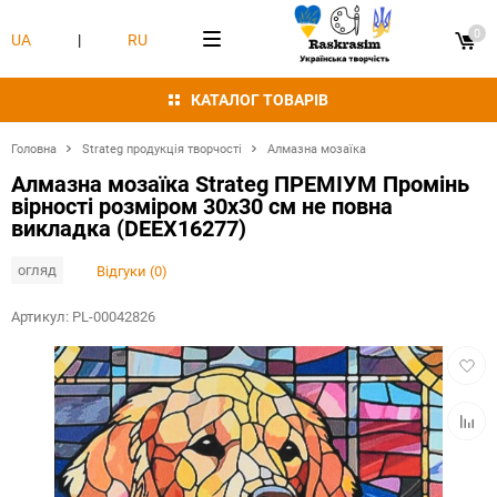
0
UA
|
RU
КАТАЛОГ ТОВАРІВ
Головна
Strateg продукція творчості
Алмазна мозаїка
Алмазна мозаїка Strateg ПРЕМІУМ Промінь
вірності розміром 30х30 см не повна
викладка (DEEX16277)
огляд
Відгуки (0)
Артикул:
PL-00042826
Додат
в
обран
Додат
в
табли
порівн