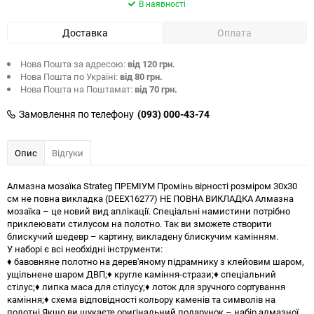
В наявності
Доставка
Оплата
Нова Пошта за адресою:
від 120 грн.
Нова Пошта по Україні:
від 80 грн.
Нова Пошта на Поштамат:
від 70 грн.
Замовлення по телефону
(093) 000-43-74
Опис
Відгуки
Алмазна мозаїка Strateg ПРЕМІУМ Промінь вірності розміром 30х30
см не повна викладка (DEEX16277) НЕ ПОВНА ВИКЛАДКА Алмазна
мозаїка – це новий вид аплікації. Спеціальні намистини потрібно
приклеювати стилусом на полотно. Так ви зможете створити
блискучий шедевр – картину, викладену блискучим камінням.
У наборі є всі необхідні інструменти:
♦ бавовняне полотно на дерев'яному підрамнику з клейовим шаром,
ущільнене шаром ДВП;♦ кругле каміння-стрази;♦ спеціальний
стілус;♦ липка маса для стілусу;♦ лоток для зручного сортування
каміння;♦ схема відповідності кольору каменів та символів на
полотні.Якщо ви шукаєте оригінальний подарунок – набір алмазної