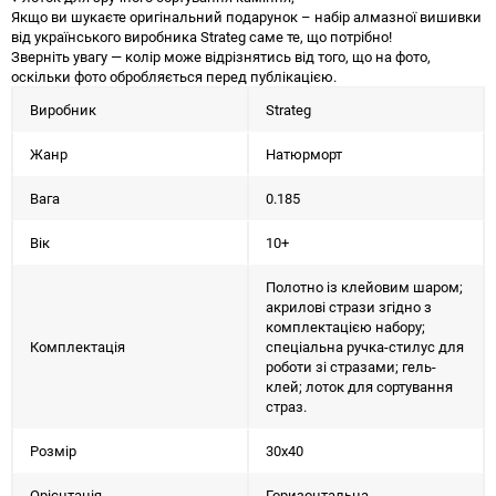
Якщо ви шукаєте оригінальний подарунок – набір алмазної вишивки
від українського виробника Strateg саме те, що потрібно!
Зверніть увагу — колір може відрізнятись від того, що на фото,
оскільки фото обробляється перед публікацією.
Виробник
Strateg
Жанр
Натюрморт
Вага
0.185
Вік
10+
Полотно із клейовим шаром;
акрилові стрази згідно з
комплектацією набору;
Комплектація
спеціальна ручка-стилус для
роботи зі стразами; гель-
клей; лоток для сортування
страз.
Розмір
30х40
Орієнтація
Горизонтальна