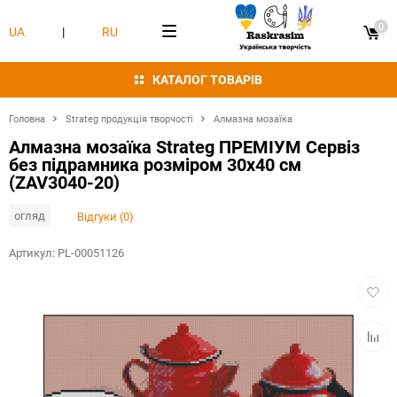
0
UA
|
RU
КАТАЛОГ ТОВАРІВ
Головна
Strateg продукція творчості
Алмазна мозаїка
Алмазна мозаїка Strateg ПРЕМІУМ Сервіз
без підрамника розміром 30х40 см
(ZAV3040-20)
огляд
Відгуки (0)
Артикул:
PL-00051126
Додат
в
обран
Додат
в
табли
порівн