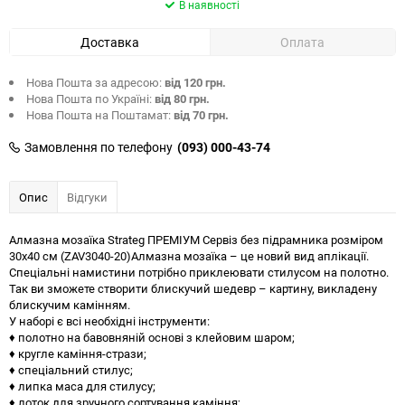
В наявності
Доставка
Оплата
Нова Пошта за адресою:
від 120 грн.
Нова Пошта по Україні:
від 80 грн.
Нова Пошта на Поштамат:
від 70 грн.
Замовлення по телефону
(093) 000-43-74
Опис
Відгуки
Алмазна мозаїка Strateg ПРЕМІУМ Сервіз без підрамника розміром
30х40 см (ZAV3040-20)Алмазна мозаїка – це новий вид аплікації.
Спеціальні намистини потрібно приклеювати стилусом на полотно.
Так ви зможете створити блискучий шедевр – картину, викладену
блискучим камінням.
У наборі є всі необхідні інструменти:
♦ полотно на бавовняній основі з клейовим шаром;
♦ кругле каміння-стрази;
♦ спеціальний стилус;
♦ липка маса для стилусу;
♦ лоток для зручного сортування каміння;