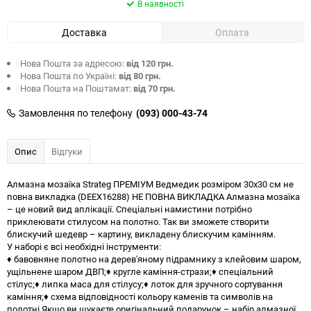
В наявності
Доставка
Оплата
Нова Пошта за адресою:
від 120 грн.
Нова Пошта по Україні:
від 80 грн.
Нова Пошта на Поштамат:
від 70 грн.
Замовлення по телефону
(093) 000-43-74
Опис
Відгуки
Алмазна мозаїка Strateg ПРЕМІУМ Ведмедик розміром 30х30 см не
повна викладка (DEEX16288) НЕ ПОВНА ВИКЛАДКА Алмазна мозаїка
– це новий вид аплікації. Спеціальні намистини потрібно
приклеювати стилусом на полотно. Так ви зможете створити
блискучий шедевр – картину, викладену блискучим камінням.
У наборі є всі необхідні інструменти:
♦ бавовняне полотно на дерев'яному підрамнику з клейовим шаром,
ущільнене шаром ДВП;♦ кругле каміння-стрази;♦ спеціальний
стілус;♦ липка маса для стілусу;♦ лоток для зручного сортування
каміння;♦ схема відповідності кольору каменів та символів на
полотні.Якщо ви шукаєте оригінальний подарунок – набір алмазної