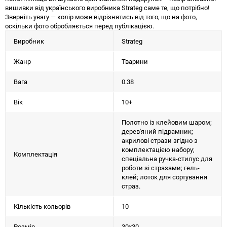
вишивки від українського виробника Strateg саме те, що потрібно!
Зверніть увагу — колір може відрізнятись від того, що на фото,
оскільки фото обробляється перед публікацією.
Виробник
Strateg
Жанр
Тварини
Вага
0.38
Вік
10+
Полотно із клейовим шаром;
дерев'яний підрамник;
акрилові стрази згідно з
комплектацією набору;
Комплектація
спеціальна ручка-стилус для
роботи зі стразами; гель-
клей; лоток для сортування
страз.
Кількість кольорів
10
Розмір
30х30