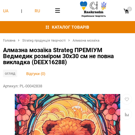
0
UA
|
RU
КАТАЛОГ ТОВАРІВ
Головна
Strateg продукція творчості
Алмазна мозаїка
Алмазна мозаїка Strateg ПРЕМІУМ
Ведмедик розміром 30х30 см не повна
викладка (DEEX16288)
огляд
Відгуки (0)
Артикул:
PL-00042838
Додат
в
обран
Додат
в
табли
порівн