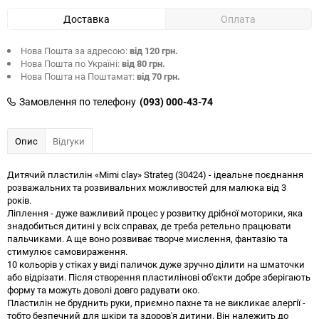
Доставка
Оплата
Нова Пошта за адресою:
від 120 грн.
Нова Пошта по Україні:
від 80 грн.
Нова Пошта на Поштамат:
від 70 грн.
Замовлення по телефону
(093) 000-43-74
Опис
Відгуки
Дитячий пластилін «Mimi clay» Strateg (30424) - ідеальне поєднання
розважальних та розвивальних можливостей для малюка від 3
років.
Ліплення - дуже важливий процес у розвитку дрібної моторики, яка
знадобиться дитині у всіх справах, де треба ретельно працювати
пальчиками. А ще воно розвиває творче мислення, фантазію та
стимулює самовираження.
10 кольорів у стіках у виді паличок дуже зручно ділити на шматочки
або відрізати. Після створення пластилінові об'єкти добре зберігають
форму та можуть доволі довго радувати око.
Пластилін не бруднить руки, приємно пахне та не викликає алергії -
тобто безпечний для шкіри та здоров'я дитини. Він належить до