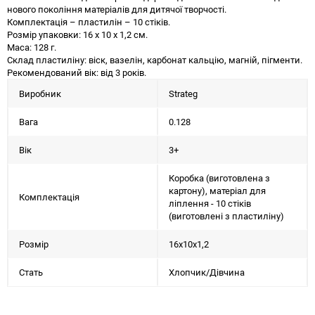
нового покоління матеріалів для дитячої творчості.
Комплектація – пластилін – 10 стіків.
Розмір упаковки: 16 х 10 х 1,2 см.
Маса: 128 г.
Склад пластиліну: віск, вазелін, карбонат кальцію, магній, пігменти.
Рекомендований вік: від 3 років.
Виробник
Strateg
Вага
0.128
Вік
3+
Коробка (виготовлена з
картону), матеріал для
Комплектація
ліплення - 10 стіків
(виготовлені з пластиліну)
Розмір
16х10х1,2
Стать
Хлопчик/Дiвчина