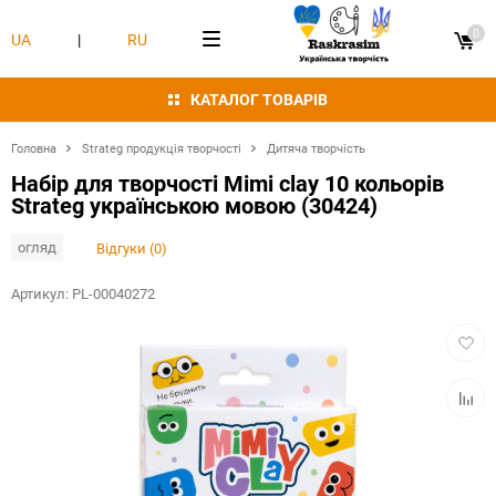
0
UA
|
RU
КАТАЛОГ ТОВАРІВ
Головна
Strateg продукція творчості
Дитяча творчість
Набір для творчості Mimi clay 10 кольорів
Strateg українською мовою (30424)
огляд
Відгуки (0)
Артикул:
PL-00040272
Додат
в
обран
Додат
в
табли
порівн