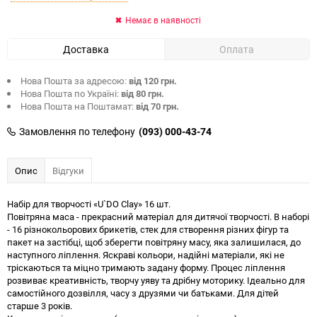
Немає в наявності
Доставка
Оплата
Нова Пошта за адресою:
від 120 грн.
Нова Пошта по Україні:
від 80 грн.
Нова Пошта на Поштамат:
від 70 грн.
Замовлення по телефону
(093) 000-43-74
Опис
Відгуки
Набір для творчості «U`DO Clay» 16 шт.
Повітряна маса - прекрасний матеріал для дитячої творчості. В наборі
- 16 різнокольорових брикетів, стек для створення різних фігур та
пакет на застібці, щоб зберегти повітряну масу, яка залишилася, до
наступного ліплення. Яскраві кольори, надійні матеріали, які не
тріскаються та міцно тримають задану форму. Процес ліплення
розвиває креативність, творчу уяву та дрібну моторику. Ідеально для
самостійного дозвілля, часу з друзями чи батьками. Для дітей
старше 3 років.