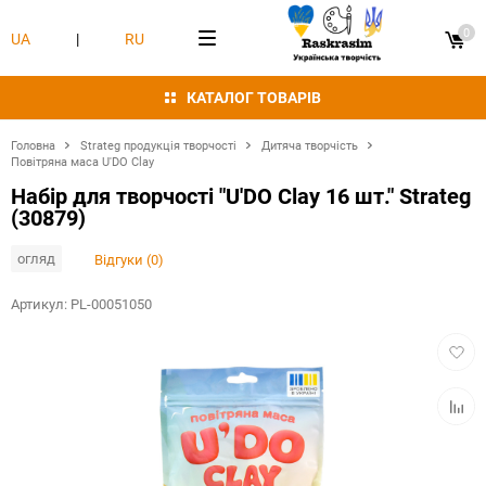
0
UA
|
RU
КАТАЛОГ ТОВАРІВ
Головна
Strateg продукція творчості
Дитяча творчість
Повітряна маса U'DO Clay
Набір для творчості "U'DO Clay 16 шт." Strateg
(30879)
огляд
Відгуки (0)
Артикул:
PL-00051050
Додат
в
обран
Додат
в
табли
порівн