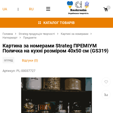
0
UA
|
RU
КАТАЛОГ ТОВАРІВ
Головна
Strateg продукція творчості
Картині за номерами
Натюрморт
Предмети
Картина за номерами Strateg ПРЕМІУМ
Поличка на кухні розміром 40х50 см (GS319)
огляд
Відгуки (0)
Артикул:
PL-00037727
Додат
в
обран
Додат
в
табли
порівн