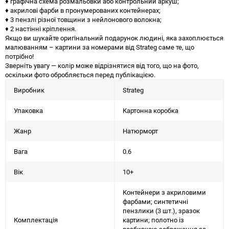
♦ графічна схема розмальовки або контрольний аркуш;
♦ акрилові фарби в пронумерованих контейнерах;
♦ 3 пензлі різної товщини з нейлонового волокна;
♦ 2 настінні кріплення.
Якщо ви шукайте оригінальний подарунок людині, яка захоплюється
малюванням – картини за номерами від Strateg саме те, що
потрібно!
Зверніть увагу — колір може відрізнятися від того, що на фото,
оскільки фото обробляється перед публікацією.
Виробник
Strateg
Упаковка
Картонна коробка
Жанр
Натюрморт
Вага
0.6
Вік
10+
Контейнери з акриловими
фарбами; синтетичні
пензлики (3 шт.), зразок
Комплектація
картини; полотно із