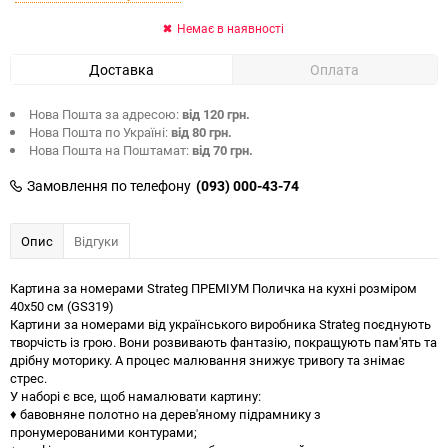
Немає в наявності
Доставка
Оплата
Нова Пошта за адресою:
від 120 грн.
Нова Пошта по Україні:
від 80 грн.
Нова Пошта на Поштамат:
від 70 грн.
Замовлення по телефону
(093) 000-43-74
Опис
Відгуки
Картина за номерами Strateg ПРЕМІУМ Поличка на кухні розміром
40х50 см (GS319)
Картини за номерами від українського виробника Strateg поєднують
творчість із грою. Вони розвивають фантазію, покращують пам'ять та
дрібну моторику. А процес малювання знижує тривогу та знімає
стрес.
У наборі є все, щоб намалювати картину:
♦ бавовняне полотно на дерев'яному підрамнику з
пронумерованими контурами;