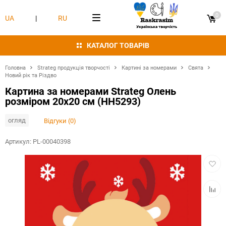
0
UA
|
RU
КАТАЛОГ ТОВАРІВ
Головна
Strateg продукція творчості
Картині за номерами
Свята
Новий рік та Різдво
Картина за номерами Strateg Олень
розміром 20х20 см (HH5293)
огляд
Відгуки (0)
Артикул:
PL-00040398
Додат
в
обран
Додат
в
табли
порівн