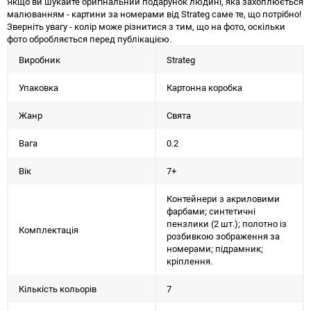
Якщо ви шукайте оригінальний подарунок людині, яка захоплюється
малюванням - картини за номерами від Strateg саме те, що потрібно!
Зверніть увагу - колір може різнитися з тим, що на фото, оскільки
фото обробляється перед публікацією.
Виробник
Strateg
Упаковка
Картонна коробка
Жанр
Свята
Вага
0.2
Вік
7+
Контейнери з акриловими
фарбами; синтетичні
пензлики (2 шт.); полотно із
Комплектація
розбивкою зображення за
номерами; підрамник;
кріплення.
Кількість кольорів
7