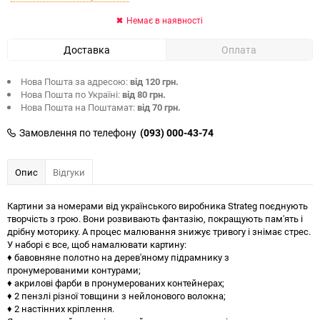
Немає в наявності
Доставка
Оплата
Нова Пошта за адресою:
від 120 грн.
Нова Пошта по Україні:
від 80 грн.
Нова Пошта на Поштамат:
від 70 грн.
Замовлення по телефону
(093) 000-43-74
Опис
Відгуки
Картини за номерами від українського виробника Strateg поєднують
творчість з грою. Вони розвивають фантазію, покращують пам'ять і
дрібну моторику. А процес малювання знижує тривогу і знімає стрес.
У наборі є все, щоб намалювати картину:
♦ бавовняне полотно на дерев'яному підрамнику з
пронумерованими контурами;
♦ акрилові фарби в пронумерованих контейнерах;
♦ 2 пензлі різної товщини з нейлонового волокна;
♦ 2 настінних кріплення.