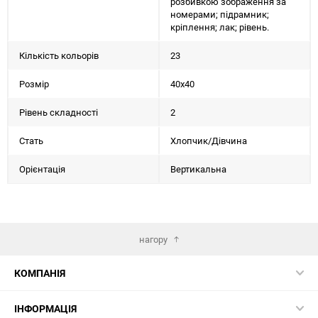
розбивкою зображення за
номерами; підрамник;
кріплення; лак; рівень.
Кількість кольорів
23
Розмір
40х40
Рівень складності
2
Стать
Хлопчик/Дiвчина
Орієнтація
Вертикальна
нагору
КОМПАНІЯ
ІНФОРМАЦІЯ