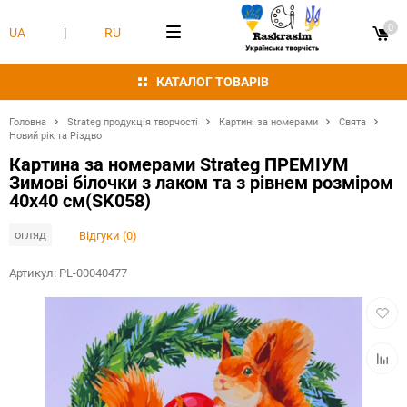
0
UA
|
RU
КАТАЛОГ ТОВАРІВ
Головна
Strateg продукція творчості
Картині за номерами
Свята
Новий рік та Різдво
Картина за номерами Strateg ПРЕМІУМ
Зимові білочки з лаком та з рівнем розміром
40х40 см(SK058)
огляд
Відгуки (0)
Артикул:
PL-00040477
Додат
в
обран
Додат
в
табли
порівн