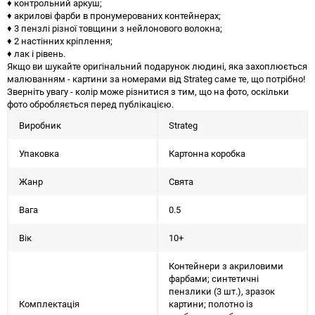
♦ контрольний аркуш;
♦ акрилові фарби в пронумерованих контейнерах;
♦ 3 пензлі різної товщини з нейлонового волокна;
♦ 2 настінних кріплення;
♦ лак і рівень.
Якщо ви шукайте оригінальний подарунок людині, яка захоплюється
малюванням - картини за номерами від Strateg саме те, що потрібно!
Зверніть увагу - колір може різнитися з тим, що на фото, оскільки
фото обробляється перед публікацією.
Виробник
Strateg
Упаковка
Картонна коробка
Жанр
Свята
Вага
0.5
Вік
10+
Контейнери з акриловими
фарбами; синтетичні
пензлики (3 шт.), зразок
Комплектація
картини; полотно із