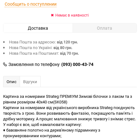
Сообщить о поступлении
Немає в наявності
Доставка
Оплата
Нова Пошта за адресою:
від 120 грн.
Нова Пошта по Україні:
від 80 грн.
Нова Пошта на Поштамат:
від 70 грн.
Замовлення по телефону
(093) 000-43-74
Опис
Відгуки
Картина за номерами Strateg ПРЕМІУМ Зимові білочки з лаком та з
рівнем розміром 40х40 см(SK058)
Картини за номерами від українського виробника Strateg поєднують
творчість з грою. Вони розвивають фантазію, покращують пам'ять і
дрібну моторику. А процес малювання знижує тривогу і знімає стрес.
У наборі є все, щоб намалювати картину:
♦ бавовняне полотно на дерев'яному підрамнику з
пронумерованими контурами;