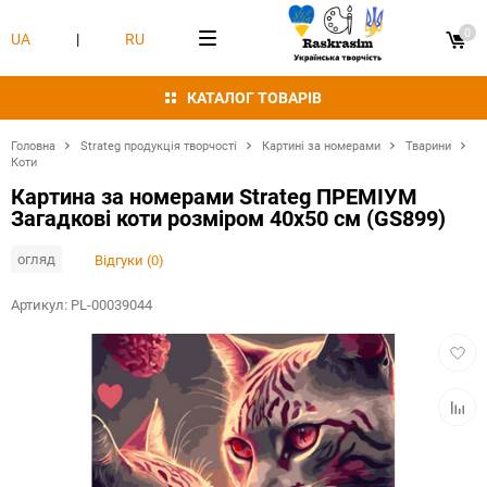
0
UA
|
RU
КАТАЛОГ ТОВАРІВ
Головна
Strateg продукція творчості
Картині за номерами
Тварини
Коти
Картина за номерами Strateg ПРЕМІУМ
Загадкові коти розміром 40х50 см (GS899)
огляд
Відгуки (0)
Артикул:
PL-00039044
Додат
в
обран
Додат
в
табли
порівн