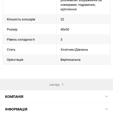
розбивкою зображення за
номерами; підрамник;
кріплення.
Кількість кольорів
22
Розмір
40х50
Рівень складності
3
Стать
Хлопчик/Дiвчина
Орієнтація
Вертикальна
нагору
КОМПАНІЯ
ІНФОРМАЦІЯ