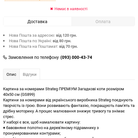
Немає в наявності
Доставка
Оплата
Нова Пошта за адресою:
від 120 грн.
Нова Пошта по Україні:
від 80 грн.
Нова Пошта на Поштамат:
від 70 грн.
Замовлення по телефону
(093) 000-43-74
Опис
Відгуки
Картина за номерами Strateg ПРЕМІУМ Загадкові коти розміром
40х50 см (GS899)
Картини за номерами від українського виробника Strateg поєднують
творчість із грою. Вони розвивають фантазію, покращують пам'ять та
дрібну моторику. А процес малювання знижує тривогу та знімає
стрес.
У наборі є все, щоб намалювати картину:
♦ бавовняне полотно на дерев'яному підрамнику з
пронумерованими контурами;