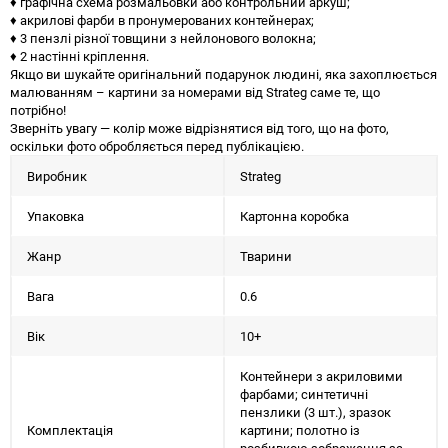
♦ графічна схема розмальовки або контрольний аркуш;
♦ акрилові фарби в пронумерованих контейнерах;
♦ 3 пензлі різної товщини з нейлонового волокна;
♦ 2 настінні кріплення.
Якщо ви шукайте оригінальний подарунок людині, яка захоплюється
малюванням – картини за номерами від Strateg саме те, що
потрібно!
Зверніть увагу — колір може відрізнятися від того, що на фото,
оскільки фото обробляється перед публікацією.
Виробник
Strateg
Упаковка
Картонна коробка
Жанр
Тварини
Вага
0.6
Вік
10+
Контейнери з акриловими
фарбами; синтетичні
пензлики (3 шт.), зразок
Комплектація
картини; полотно із