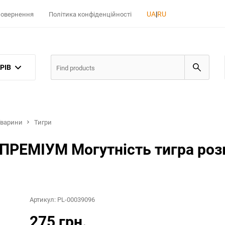
UA
|
RU
 повернення
Політика конфіденційності
РІВ
Тварини
Тигри
 ПРЕМІУМ Могутність тигра роз
Артикул:
PL-00039096
275 грн.