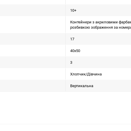
10+
Контейнери з акриловими фарбами;
розбивкою зображення за номера
17
40х50
3
Хлопчик/Дiвчина
Вертикальна