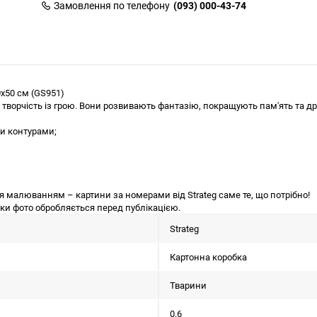
Замовлення по телефону
(093) 000-43-74
х50 см (GS951)
 творчість із грою. Вони розвивають фантазію, покращують пам'ять та др
и контурами;
 малюванням – картини за номерами від Strateg саме те, що потрібно!
льки фото обробляється перед публікацією.
Strateg
Картонна коробка
Тварини
0.6