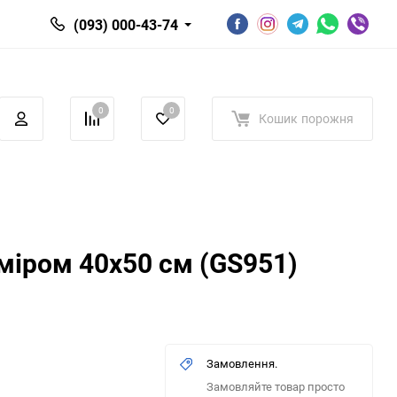
(093) 000-43-74
0
0
Кошик
порожня
міром 40х50 см (GS951)
Замовлення.
Замовляйте товар просто