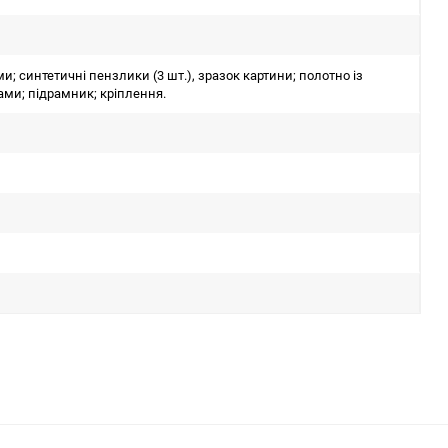
 синтетичні пензлики (3 шт.), зразок картини; полотно із
ми; підрамник; кріплення.