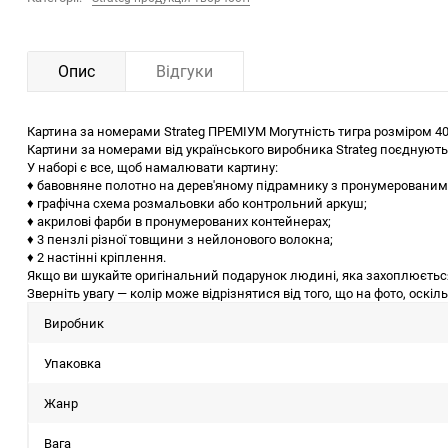
Опис
Відгуки
Картина за номерами Strateg ПРЕМІУМ Могутність тигра розміром 40
Картини за номерами від українського виробника Strateg поєднують
У наборі є все, щоб намалювати картину:
♦ бавовняне полотно на дерев'яному підрамнику з пронумерованим
♦ графічна схема розмальовки або контрольний аркуш;
♦ акрилові фарби в пронумерованих контейнерах;
♦ 3 пензлі різної товщини з нейлонового волокна;
♦ 2 настінні кріплення.
Якщо ви шукайте оригінальний подарунок людині, яка захоплюється
Зверніть увагу — колір може відрізнятися від того, що на фото, оскі
Виробник
Упаковка
Жанр
Вага