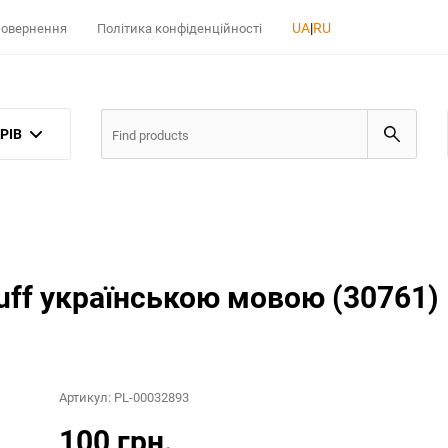
UA
|
RU
 повернення
Політика конфіденційності
РІВ
luff українською мовою (30761)
Артикул:
PL-00032893
100 грн.