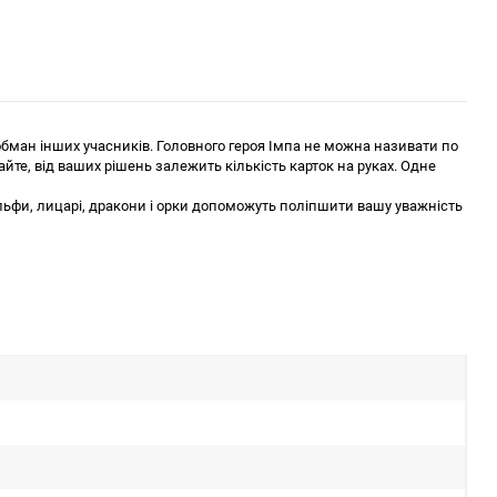
и обман інших учасників. Головного героя Імпа не можна називати по
айте, від ваших рішень залежить кількість карток на руках. Одне
 Ельфи, лицарі, дракони і орки допоможуть поліпшити вашу уважність