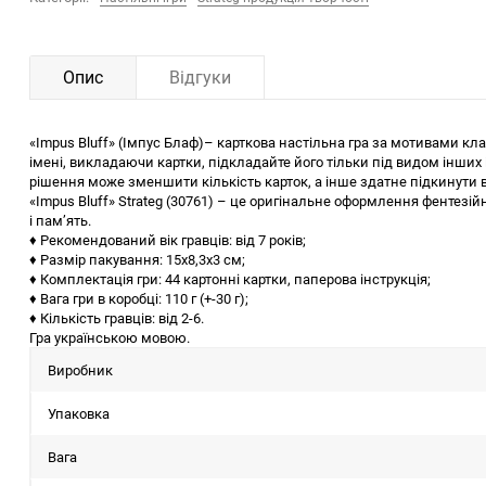
Опис
Відгуки
«Impus Bluff» (Імпус Блаф)– карткова настільна гра за мотивами кла
імені, викладаючи картки, підкладайте його тільки під видом інших і
рішення може зменшити кількість карток, а інше здатне підкинути в
«Impus Bluff» Strateg (30761) – це оригінальне оформлення фентезій
і пам’ять.
♦ Рекомендований вік гравців: від 7 років;
♦ Размір пакування: 15х8,3х3 см;
♦ Комплектація гри: 44 картонні картки, паперова інструкція;
♦ Вага гри в коробці: 110 г (+-30 г);
♦ Кількість гравців: від 2-6.
Гра українською мовою.
Виробник
Упаковка
Вага