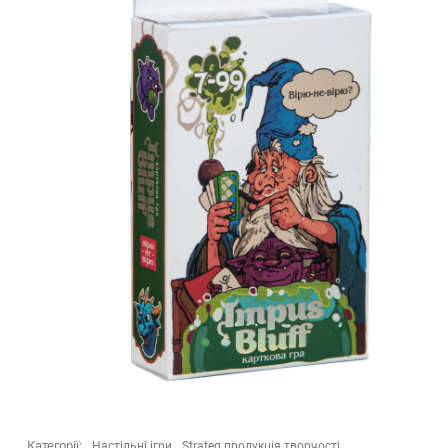
Категорії:
Настільні ігри
Strateg продукція творчості