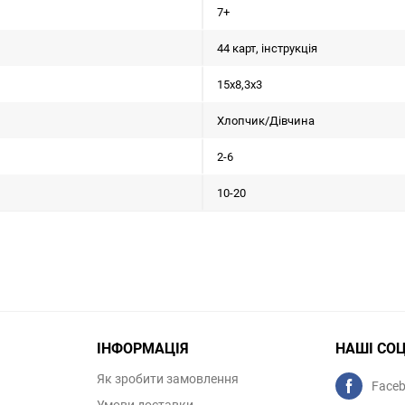
7+
44 карт, інструкція
15х8,3х3
Хлопчик/Дiвчина
2-6
10-20
ІНФОРМАЦІЯ
НАШІ СО
Як зробити замовлення
Face
Умови доставки