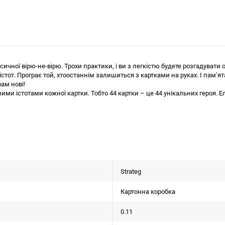
сичної вірю-не-вірю. Трохи практики, і ви з легкістю будете розгадуват
стот. Програє той, хтоостаннім залишиться з картками на руках. І пам’ят
ам нові!
ними істотами кожної картки. Тобто 44 картки – це 44 унікальних героя.
Strateg
Картонна коробка
0.11