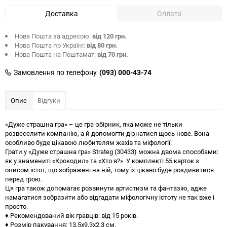
Доставка
Оплата
Нова Пошта за адресою:
від 120 грн.
Нова Пошта по Україні:
від 80 грн.
Нова Пошта на Поштамат:
від 70 грн.
Замовлення по телефону
(093) 000-43-74
Опис
Відгуки
«Дуже страшна гра» – це гра-збірник, яка може не тільки
розвеселити компанію, а й допомогти дізнатися щось нове. Вона
особливо буде цікавою любителям жахів та міфології.
Грати у «Дуже страшна гра» Strateg (30433) можна двома способами:
як у знамениті «Крокодил» та «Хто я?». У комплекті 55 карток з
описом істот, що зображені на ній, тому їх цікаво буде роздивитися
перед грою.
Ця гра також допомагає розвинути артистизм та фантазію, адже
намагатися зобразити або відгадати міфологічну істоту не так вже і
просто.
♦ Рекомендований вік гравців: від 15 років.
♦ Розмір пакування: 13,5х9,3х2,3 см.