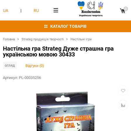
0
UA
|
RU
КАТАЛОГ ТОВАРІВ
Головна
Strateg продукція творчості
Настільні ігри
Настільна гра Strateg Дуже страшна гра
українською мовою 30433
огляд
Відгуки (0)
Артикул:
PL-00035256
Додат
в
обран
Додат
в
табли
порівн