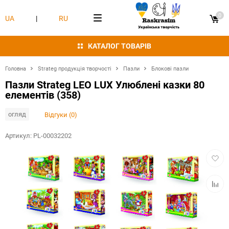
0
UA
|
RU
КАТАЛОГ ТОВАРІВ
Головна
Strateg продукція творчості
Пазли
Блокові пазли
Пазли Strateg LEO LUX Улюблені казки 80
елементів (358)
огляд
Відгуки (0)
Артикул:
PL-00032202
Додат
в
обран
Додат
в
табли
порівн