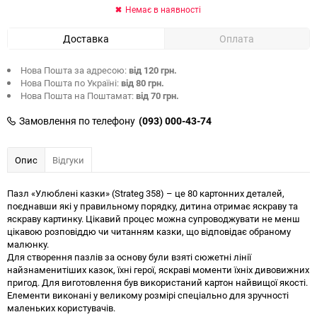
Немає в наявності
Доставка
Оплата
Нова Пошта за адресою:
від 120 грн.
Нова Пошта по Україні:
від 80 грн.
Нова Пошта на Поштамат:
від 70 грн.
Замовлення по телефону
(093) 000-43-74
Опис
Відгуки
Пазл «Улюблені казки» (Strateg 358) – це 80 картонних деталей,
поєднавши які у правильному порядку, дитина отримає яскраву та
яскраву картинку. Цікавий процес можна супроводжувати не менш
цікавою розповіддю чи читанням казки, що відповідає обраному
малюнку.
Для створення пазлів за основу були взяті сюжетні лінії
найзнаменитіших казок, їхні герої, яскраві моменти їхніх дивовижних
пригод. Для виготовлення був використаний картон найвищої якості.
Елементи виконані у великому розмірі спеціально для зручності
маленьких користувачів.