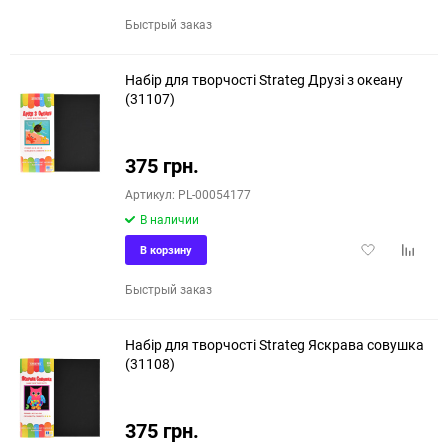
в
к
избранное
сравне
Быстрый заказ
Набір для творчості Strateg Друзі з океану
(31107)
375 грн.
Артикул: PL-00054177
В наличии
Добавить
Добави
В корзину
в
к
избранное
сравне
Быстрый заказ
Набір для творчості Strateg Яскрава совушка
(31108)
375 грн.