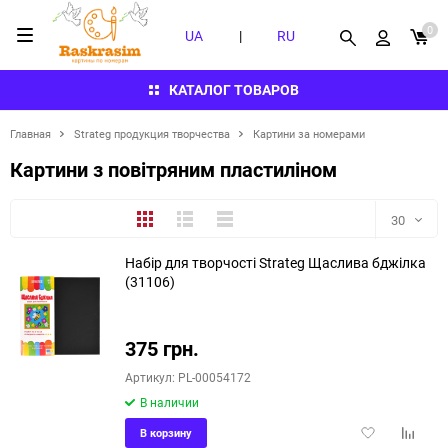
0
UA
|
RU
КАТАЛОГ ТОВАРОВ
Главная
Strateg продукция творчества
Картини за номерами
Картини з повітряним пластиліном
Плитка
Подробно
Компактно
30
Набір для творчості Strateg Щаслива бджілка
30
(31106)
60
375 грн.
90
Артикул: PL-00054172
150
В наличии
Добавить
Добави
В корзину