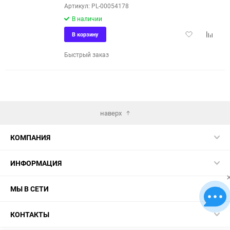
Артикул: PL-00054178
В наличии
Добавить
Добави
В корзину
в
к
избранное
сравне
Быстрый заказ
наверх
КОМПАНИЯ
ИНФОРМАЦИЯ
МЫ В СЕТИ
КОНТАКТЫ