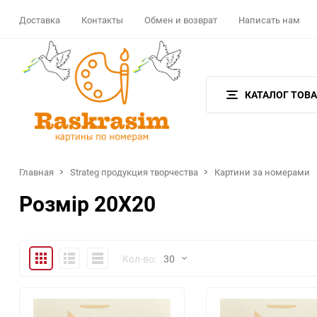
Доставка
Контакты
Обмен и возврат
Написать нам
КАТАЛОГ ТОВ
Главная
Strateg продукция творчества
Картини за номерами
Розмір 20Х20
Плитка
Подробно
Компактно
Кол-во:
30
30