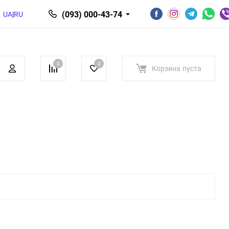
(093) 000-43-74
UA
|
RU
0
0
Корзина
пуста